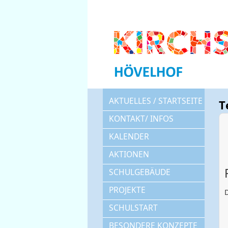
AKTUELLES / STARTSEITE
T
KONTAKT/ INFOS
KALENDER
AKTIONEN
SCHULGEBÄUDE
PROJEKTE
D
SCHULSTART
BESONDERE KONZEPTE