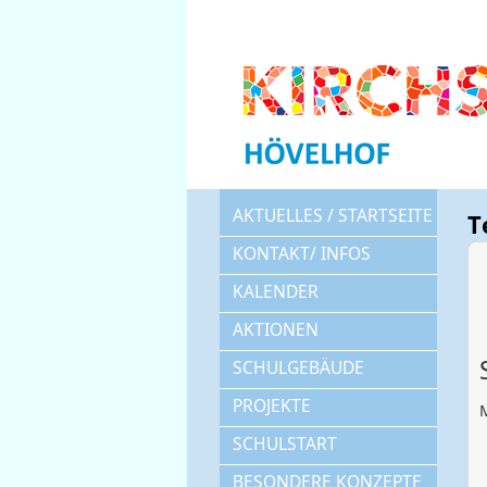
AKTUELLES / STARTSEITE
T
KONTAKT/ INFOS
KALENDER
AKTIONEN
SCHULGEBÄUDE
PROJEKTE
M
SCHULSTART
BESONDERE KONZEPTE