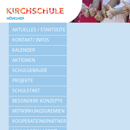
AKTUELLES / STARTSEITE
KONTAKT/ INFOS
KALENDER
AKTIONEN
SCHULGEBÄUDE
PROJEKTE
SCHULSTART
BESONDERE KONZEPTE
MITWIRKUNGSGREMIEN
KOOPERATIONSPARTNER