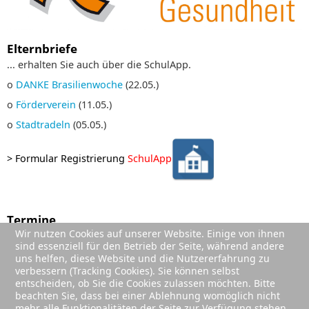
Elternbriefe
... erhalten Sie auch über die SchulApp.
o
DANKE Brasilienwoche
(22.05.)
o
Förderverein
(11.05.)
o
Stadtradeln
(05.05.)
>
Formular Registrierung
SchulApp
Termine
Wir nutzen Cookies auf unserer Website. Einige von ihnen
01. Sep. 2026
;
sind essenziell für den Betrieb der Seite, während andere
Sommerferien (Ende)
uns helfen, diese Website und die Nutzererfahrung zu
02. Sep. 2026
;
verbessern (Tracking Cookies). Sie können selbst
1. Schultag Jg. 2-4
entscheiden, ob Sie die Cookies zulassen möchten. Bitte
beachten Sie, dass bei einer Ablehnung womöglich nicht
03. Sep. 2026
;
mehr alle Funktionalitäten der Seite zur Verfügung stehen.