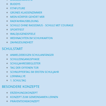
BUDDYS
FIT4FUTURE
GRÜNES KLASSENZIMMER
MEIN KÖRPER GEHÖRT MIR
RADFAHRAUSBILDUNG
SCHULE OHNE RASSISMUS - SCHULE MIT COURAGE
SPORTFEST
WALDJUGENDSPIELE
WEIHNACHTEN IM SCHUHKARTON
ZAHNGESUNDHEIT
SCHULSTART
ANMELDEBOGEN SCHULANFÄNGER
SCHULEINGANGSPHASE
SCHULJAHRESBEGLEITER
TAG DER OFFENEN TÜR
SCHNUPPERTAG IM ERSTEN SCHULJAHR
LERNRALLYE
1. SCHULTAG
BESONDERE KONZEPTE
ERZIEHUNGSKONZEPT
KONZEPT ZUM GEMEINSAMEN LERNEN
PRÄVENTIONSKONZEPT