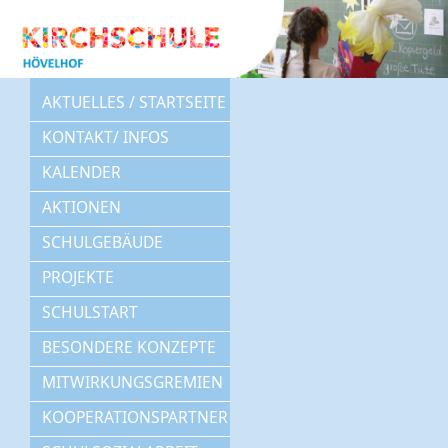
AKTUELLES / STARTSEITE
KONTAKT/ INFOS
KALENDER
AKTIONEN
SCHULGEBÄUDE
PROJEKTE
SCHULSTART
BESONDERE KONZEPTE
MITWIRKUNGSGREMIEN
KOOPERATIONSPARTNER