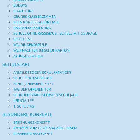
BUDDYS
FIT4FUTURE
GRÜNES KLASSENZIMMER
MEIN KÖRPER GEHÖRT MIR
RADFAHRAUSBILDUNG
SCHULE OHNE RASSISMUS - SCHULE MIT COURAGE
SPORTFEST
WALDJUGENDSPIELE
WEIHNACHTEN IM SCHUHKARTON
ZAHNGESUNDHEIT
SCHULSTART
ANMELDEBOGEN SCHULANFÄNGER
SCHULEINGANGSPHASE
SCHULJAHRESBEGLEITER
TAG DER OFFENEN TÜR
SCHNUPPERTAG IM ERSTEN SCHULJAHR
LERNRALLYE
1. SCHULTAG
BESONDERE KONZEPTE
ERZIEHUNGSKONZEPT
KONZEPT ZUM GEMEINSAMEN LERNEN
PRÄVENTIONSKONZEPT