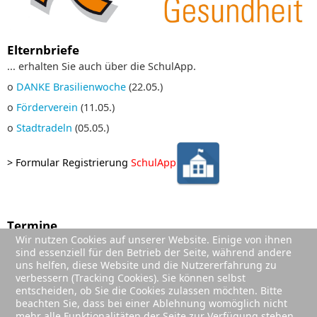
Elternbriefe
... erhalten Sie auch über die SchulApp.
o
DANKE Brasilienwoche
(22.05.)
o
Förderverein
(11.05.)
o
Stadtradeln
(05.05.)
>
Formular Registrierung
SchulApp
Termine
Wir nutzen Cookies auf unserer Website. Einige von ihnen
01. Sep. 2026
;
sind essenziell für den Betrieb der Seite, während andere
Sommerferien (Ende)
uns helfen, diese Website und die Nutzererfahrung zu
02. Sep. 2026
;
verbessern (Tracking Cookies). Sie können selbst
1. Schultag Jg. 2-4
entscheiden, ob Sie die Cookies zulassen möchten. Bitte
beachten Sie, dass bei einer Ablehnung womöglich nicht
03. Sep. 2026
;
mehr alle Funktionalitäten der Seite zur Verfügung stehen.